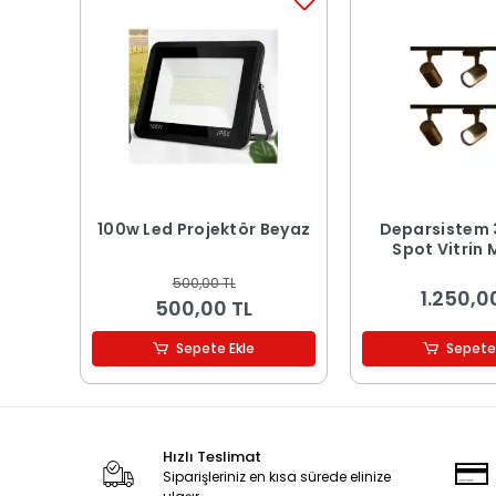
100w Led Projektör Beyaz
Deparsistem 
Spot Vitrin
Armatürü Siyah
500,00 TL
Günışığı 
1.250,0
500,00 TL
Sepete Ekle
Sepete
Hızlı Teslimat
Siparişleriniz en kısa sürede elinize