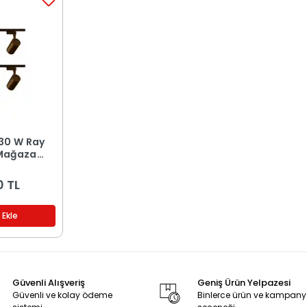
30 W Ray
 Mağaza
 Kasa 6'lı
Işık
0 TL
 Ekle
Güvenli Alışveriş
Geniş Ürün Yelpazesi
Güvenli ve kolay ödeme
Binlerce ürün ve kampan