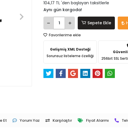
104,17 TL 'den başlayan taksitlerle
Aynı gün kargoda!
Sepete Ekle
Favorilerime ekle
Gelişmiş XML Desteği
Güvenli
Sorunsuz listeleme özelliği
256bit SSL Sert
e Et
Yorum Yaz
Karşılaştır
Fiyat Alarmı
Tel